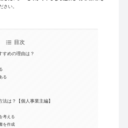
ださい。
目次
すすめの理由は？
る
ある
方法は？【個人事業主編】
を考える
書を作成